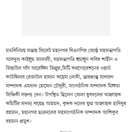
মতবিনিময় সভায় সিলেট মহানগর বিএনপির জ্যেষ্ঠ সহসভাপতি
আবদুল কাইয়ুম জালালী, সহসভাপতি হুমায়ুন কবির শাহীন ও
জিয়াউল গণি আরেফিন জিল্লুর,সিটি করপোরেশনের ওয়ার্ড
কাউন্সিলর রেজাউল হাসান কয়েস লোদী, ভারপ্রাপ্ত সাধারণ
সম্পাদক এমদাদ হোসেন চৌধুরী, সাংগঠনিক সম্পাদক মিফতা
সিদ্দিকী বক্তব্য দেন। উপস্থিত ছিলেন জেলা যুবদলের আহ্বায়ক
কমিটির সদস্য কয়েছ আহমদ, কৃষক দলের যুগ্ম আহ্বায়ক হাবিবুর
রহমান, মহানগর ছাত্রদলের সহসাংগঠনিক সম্পাদক আশিকুর
রহমান প্রমুখ।