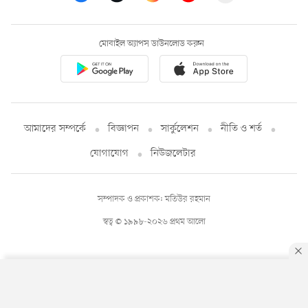
মোবাইল অ্যাপস ডাউনলোড করুন
আমাদের সম্পর্কে
বিজ্ঞাপন
সার্কুলেশন
নীতি ও শর্ত
যোগাযোগ
নিউজলেটার
সম্পাদক ও প্রকাশক: মতিউর রহমান
স্বত্ব © ১৯৯৮-২০২৬ প্রথম আলো
By using this site, you agree to our
Privacy Policy
.
OK