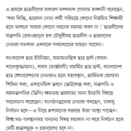
এ প্রসঙ্গে ছাত্রলীগের সাধারণ সম্পাদক গোলাম রাব্বানী বলেছেন,
‘কথা দিচ্ছি, ছাত্রদল নেতা-কর্মী পরিচয়ে কোনো নিয়মিত শিক্ষার্থী
হলে থাকলে আমরা কোনো ধরনের সমস্যা করব না৷’ ছাত্রলীগের
সভাপতি রেজওয়ানুল হক চৌধুরীসহ ছাত্রলীগ ও ছাত্রদলের
নেতারা গতকাল একসঙ্গে গণমাধ্যমের সামনে আসেন।
বাংলাদেশ ছাত্র ইউনিয়ন, সমাজতান্ত্রিক ছাত্র ফ্রন্ট (বাসদ-
খালেকুজ্জামান), বাসদ (মার্ক্সবাদী) সমর্থিত ছাত্র ফ্রন্ট, বাংলাদেশ
ছাত্র ফেডারেশনের নেতারাও হলে সহাবস্থান, প্রার্থিতার যোগ্যতা
শিথিল করা, একাডেমিক ভবনে ভোটকেন্দ্র করা, সভাপতি ও
সহসভাপতির (ভিপি) ক্ষমতায় ভারসাম্য আনা ইত্যাদি বিষয়ে
আলোচনা করেছেন। সংগঠনগুলোর নেতারা বলছেন, ডাকসু
নির্বাচন হবে—এ নিয়ে প্রশাসনের বক্তব্যে তাঁরা আস্থা পাচ্ছেন।
কিন্তু সহ–অবস্থানসহ অন্যান্য বিষয় সমাধান না করে নির্বাচন হলে
সেটি প্রভাবমুক্ত ও গ্রহণযোগ্য হবে না।