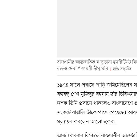
রাজধানীর আন্তর্জাতিক মাতৃভাষা ইনস্টিটিউট 
বক্তব্য দেন শিক্ষামন্ত্রী দীপু মনি
ছবি: সংগৃহীত
১৯৭৪ সালে প্রবাসে পাড়ি জমিয়েছিলেন 
বঙ্গবন্ধু শেখ মুজিবুর রহমান স্ত্রীর চিকিৎ
দশক তিনি প্রবাসে থাকলেও বাংলাদেশে প্র
সংকটে বাঙালি তাঁকে পাশে পেয়েছে। আবদু
মূল্যায়ন করলেন আলোচকেরা।
আজ রোববার বিকেলে রাজধানীর আন্তর্জাত