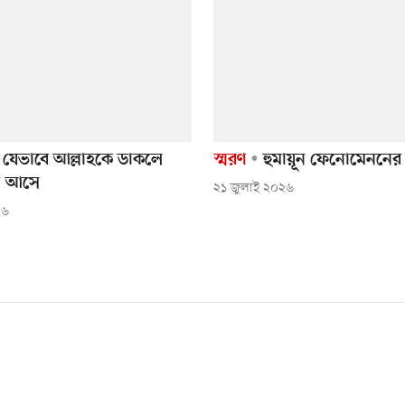
যেভাবে আল্লাহকে ডাকলে
স্মরণ
হুমায়ূন ফেনোমেননের 
তি আসে
২১ জুলাই ২০২৬
২৬