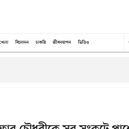
খেলা
বিনোদন
চাকরি
জীবনযাপন
ভিডিও