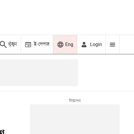
খুঁজুন
ই-পেপার
Login
Eng