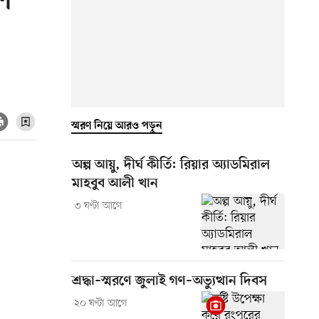
ে
স্মরণ নিয়ে আরও পড়ুন
অল্প আয়ু, দীর্ঘ কীর্তি: রিয়ার অ্যাডমিরাল
মাহবুব আলী খান
৩ ঘণ্টা আগে
শ্রদ্ধা–স্মরণে জুলাই গণ–অভ্যুত্থান দিবস
২০ ঘণ্টা আগে