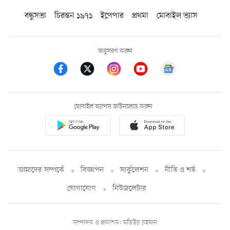
বন্ধুসভা
চিরন্তন ১৯৭১
ইপেপার
প্রথমা
মোবাইল ভ্যাস
অনুসরণ করুন
মোবাইল অ্যাপস ডাউনলোড করুন
আমাদের সম্পর্কে
বিজ্ঞাপন
সার্কুলেশন
নীতি ও শর্ত
যোগাযোগ
নিউজলেটার
সম্পাদক ও প্রকাশক: মতিউর রহমান