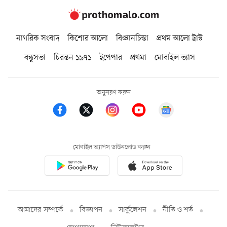
নাগরিক সংবাদ
কিশোর আলো
বিজ্ঞানচিন্তা
প্রথম আলো ট্রাস্ট
বন্ধুসভা
চিরন্তন ১৯৭১
ইপেপার
প্রথমা
মোবাইল ভ্যাস
অনুসরণ করুন
মোবাইল অ্যাপস ডাউনলোড করুন
আমাদের সম্পর্কে
বিজ্ঞাপন
সার্কুলেশন
নীতি ও শর্ত