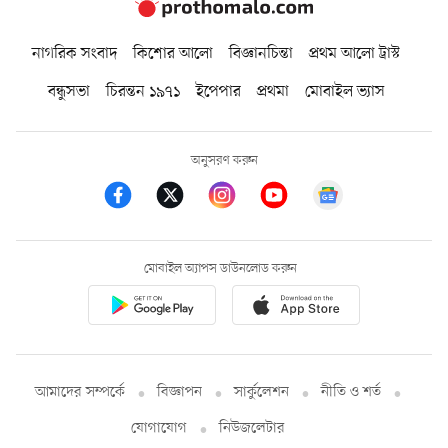
নাগরিক সংবাদ
কিশোর আলো
বিজ্ঞানচিন্তা
প্রথম আলো ট্রাস্ট
বন্ধুসভা
চিরন্তন ১৯৭১
ইপেপার
প্রথমা
মোবাইল ভ্যাস
অনুসরণ করুন
মোবাইল অ্যাপস ডাউনলোড করুন
আমাদের সম্পর্কে
বিজ্ঞাপন
সার্কুলেশন
নীতি ও শর্ত
যোগাযোগ
নিউজলেটার