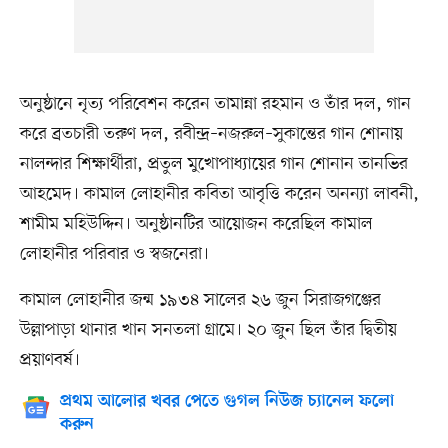
অনুষ্ঠানে নৃত্য পরিবেশন করেন তামান্না রহমান ও তাঁর দল, গান
করে ব্রতচারী তরুণ দল, রবীন্দ্র–নজরুল–সুকান্তের গান শোনায়
নালন্দার শিক্ষার্থীরা, প্রতুল মুখোপাধ্যায়ের গান শোনান তানভির
আহমেদ। কামাল লোহানীর কবিতা আবৃত্তি করেন অনন্যা লাবনী,
শামীম মহিউদ্দিন। অনুষ্ঠানটির আয়োজন করেছিল কামাল
লোহানীর পরিবার ও স্বজনেরা।
কামাল লোহানীর জন্ম ১৯৩৪ সালের ২৬ জুন সিরাজগঞ্জের
উল্লাপাড়া থানার খান সনতলা গ্রামে। ২০ জুন ছিল তাঁর দ্বিতীয়
প্রয়াণবর্ষ।
প্রথম আলোর খবর পেতে গুগল নিউজ চ্যানেল ফলো
করুন