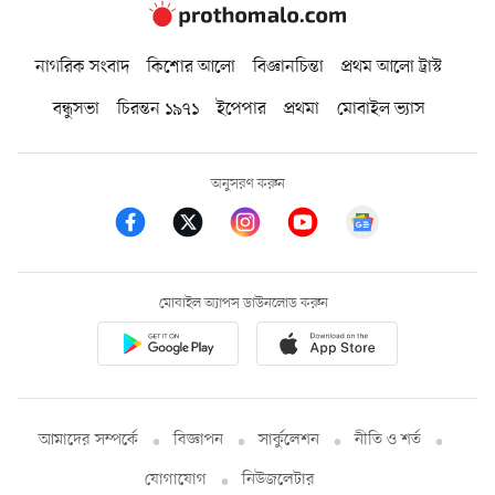
নাগরিক সংবাদ
কিশোর আলো
বিজ্ঞানচিন্তা
প্রথম আলো ট্রাস্ট
বন্ধুসভা
চিরন্তন ১৯৭১
ইপেপার
প্রথমা
মোবাইল ভ্যাস
অনুসরণ করুন
মোবাইল অ্যাপস ডাউনলোড করুন
আমাদের সম্পর্কে
বিজ্ঞাপন
সার্কুলেশন
নীতি ও শর্ত
যোগাযোগ
নিউজলেটার