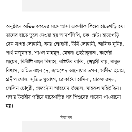
অনুষ্ঠানে অভিভাবকদের সঙ্গে আসা একঝাঁক শিশুর হাতেখড়ি হয়।
তাদের হাতে তুলে দেওয়া হয় আদর্শলিপি, চক–স্লেট। হাতেখড়ি
দেন সাগর লোহানী, বন্যা লোহানী, উর্মি লোহানী, আসিফ মুনির,
পার্থ মজুমদার, শাওন মাহমুদ, মেঘনা গুহঠাকুরতা, কাবেরী
গায়েন, কিরীটী রঞ্জন বিশ্বাস, রফিউর রাব্বি, শ্রেয়সী রায়, বাবুল
বিশ্বাস, অমিত রঞ্জন দে, জামশেদ আনোয়ার তপন, সঙ্গীতা ইমাম,
প্রদীপ ঘোষ, সুজিত মুস্তাফা, রোকাইয়া হাসিনা, মারুফ রসূল,
লেলিন চৌধুরী, ফেরদৌস আহমেদ উজ্জ্বল, মাহরুখ মহিউদ্দিন।
গলায় উত্তরীয় পরিয়ে হাতেখড়ির পর শিশুদের পায়েস খাওয়ানো
হয়।