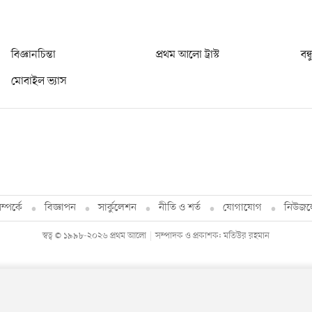
বিজ্ঞানচিন্তা
প্রথম আলো ট্রাস্ট
বন্
মোবাইল ভ্যাস
্পর্কে
বিজ্ঞাপন
সার্কুলেশন
নীতি ও শর্ত
যোগাযোগ
নিউজল
স্বত্ব © ১৯৯৮-২০২৬ প্রথম আলো
সম্পাদক ও প্রকাশক: মতিউর রহমান