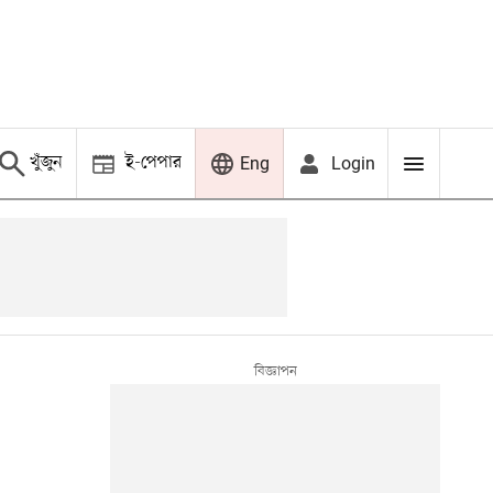
খুঁজুন
ই-পেপার
Login
Eng