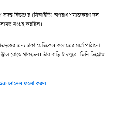
াধ তদন্ত বিভাগের (সিআইডি) অপরাধ শনাক্তকরণ দল
আলামত সংগ্রহ করছিল।
াতদন্তের জন্য ঢাকা মেডিকেল কলেজের মর্গে পাঠানো
েন্ট্রাল রোডে থাকতেন। তাঁর বাড়ি চাঁদপুরে। তিনি ডিপ্লোমা
উজ চ্যানেল ফলো করুন