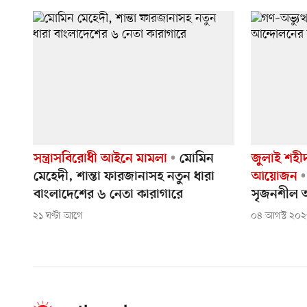
সন্ত্রাসবিরোধী আইনে মামলা
মোমিন
জুলাই শহী
মেহেদী, শান্তা ফারজানাসহ নতুন ধারা
আয়োজন
বাংলাদেশের ৬ নেতা কারাগারে
সৃজনশীল আ
২১ ঘণ্টা আগে
০৪ আগস্ট ২০