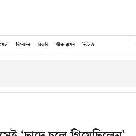
খেলা
বিনোদন
চাকরি
জীবনযাপন
ভিডিও