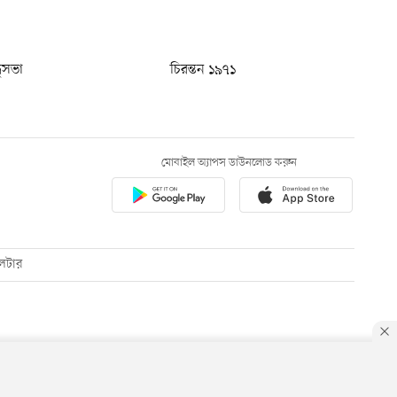
ধুসভা
চিরন্তন ১৯৭১
মোবাইল অ্যাপস ডাউনলোড করুন
েটার