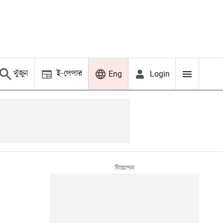
খুঁজুন
ই-পেপার
Login
Eng