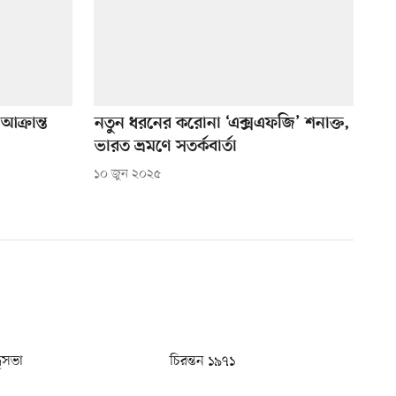
ক্রান্ত
নতুন ধরনের করোনা ‘এক্সএফজি’ শনাক্ত,
ভারত ভ্রমণে সতর্কবার্তা
১০ জুন ২০২৫
ধুসভা
চিরন্তন ১৯৭১