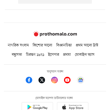
নাগরিক সংবাদ
কিশোর আলো
বিজ্ঞানচিন্তা
প্রথম আলো ট্রাস্ট
বন্ধুসভা
চিরন্তন ১৯৭১
ইপেপার
প্রথমা
মোবাইল ভ্যাস
অনুসরণ করুন
মোবাইল অ্যাপস ডাউনলোড করুন