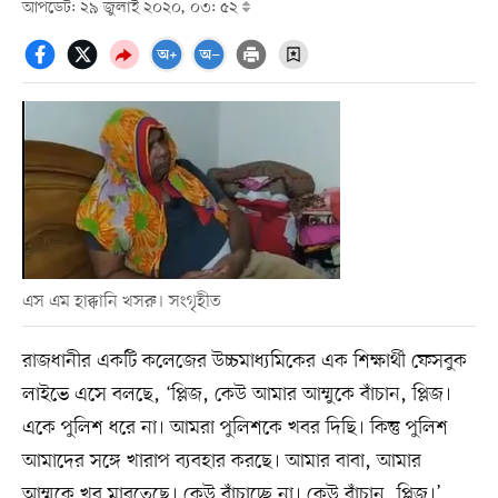
আপডেট: ২৯ জুলাই ২০২০, ০৩: ৫২
এস এম হাক্কানি খসরু। সংগৃহীত
রাজধানীর একটি কলেজের উচ্চমাধ্যমিকের এক শিক্ষার্থী ফেসবুক
লাইভে এসে বলছে, ‘প্লিজ, কেউ আমার আম্মুকে বাঁচান, প্লিজ।
একে পুলিশ ধরে না। আমরা পুলিশকে খবর দিছি। কিন্তু পুলিশ
আমাদের সঙ্গে খারাপ ব্যবহার করছে। আমার বাবা, আমার
আম্মুকে খুব মারতেছে। কেউ বাঁচাচ্ছে না। কেউ বাঁচান, প্লিজ।’