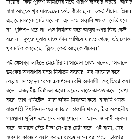
দিয়েছি। কিন্তু পুলিশ আমাদের সঙ্গে খারাপ ব্যবহার করছে। আমার
বাবা আম্মুকে খুব মারতেছে। কেউ বাঁচাচ্ছে না। কেউ বাঁচান, প্লিজ।
এই লোকটাকে কেউ ধরে না। এর নাম হাক্কানি খসরু। কেউ ধরে
না। পুলিশও ধরে না। এত নির্যাতন করে আম্মুর ওপর কিন্তু কেউ
ধরে না। দুপুরে দুবার মাকে ফাঁস লাগিয়ে মারতে গেছে। এই লোক
খুব টর্চার করতেছে। প্লিজ, কেউ আম্মুকে বাঁচান।’
এই ফেসবুক লাইভে মেয়েটির মা সাহেদা বেগম বলেন, ‘সকালে
ভয়ংকর অপরাধীর মতো নির্যাতন করেছে। সব ম্যানেজ করে
বেড়ায়। সাহেদের থেকে একশগুন বেশি অপরাধী। শুধু মিথ্যা কথা
বলে। অকল্পনীয় নির্যাতন করে। অনেক বাজে কাজও করে। নেশা
করে। ড্রাগ এডিক্টেড। সারা জীবন নির্যাতন করে। হাক্কানি খসরু
রাজশাহী বিশ্ববিদ্যালয়ের ক্যাডার। হাক্কানি খসরু, তাঁর অকল্পনীয়
পাওয়ার। পুলিশ আমাদের কথা শোনে না। মাদক ও নারী ব্যবসা
করে। আমাকে বেঁচে টাকা নেওয়ার চেষ্টা করে। এই বাসা, দেহ
ব্যবসার কাজে ব্যবহার করত। ২০১৭ সালে ধরা পড়ে। তারপর