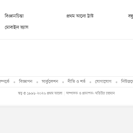
বিজ্ঞানচিন্তা
প্রথম আলো ট্রাস্ট
বন্
মোবাইল ভ্যাস
্পর্কে
বিজ্ঞাপন
সার্কুলেশন
নীতি ও শর্ত
যোগাযোগ
নিউজল
স্বত্ব © ১৯৯৮-২০২৬ প্রথম আলো
সম্পাদক ও প্রকাশক: মতিউর রহমান