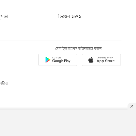
ধুসভা
চিরন্তন ১৯৭১
মোবাইল অ্যাপস ডাউনলোড করুন
েটার