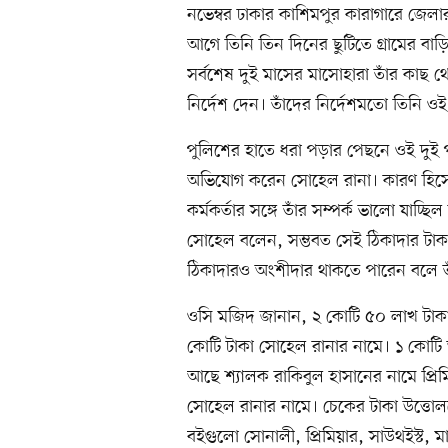
নভেম্বর ঢাকার কাশিমপুর কারাগারে জেল
আগে তিনি তিন দিনের ছুটিতে গ্রামের বাড়ি যা
সর্বশেষ দুই মাসের মাসোহারা তাঁর কাছ থেকে
নির্দেশ দেন। তাঁদের নির্দেশমতো তিনি 
পুলিশের হাতে ধরা পড়ার পেছনে ওই দুই প
অভিযোগ করেন সোহেল রানা। কারণ হিসেব
কর্মকর্তার সঙ্গে তাঁর সম্পর্ক ভালো যাচ্ছি
সোহেল বলেন, সম্ভবত সেই ঠিকাদার টাকার 
ঠিকাদারও অংশীদার থাকতে পারেন বলে তা
ওসি মজিদ জানান, ২ কোটি ৫০ লাখ টাকা
কোটি টাকা সোহেল রানার নামে। ১ কোটি আ
আছে শ্যালক রাকিবুল হাসানের নামে প্রি
সোহেল রানার নামে। চেকের টাকা উত্তো
বইগুলো সোনালী, প্রিমিয়ার, সাউথইস্ট, মার্