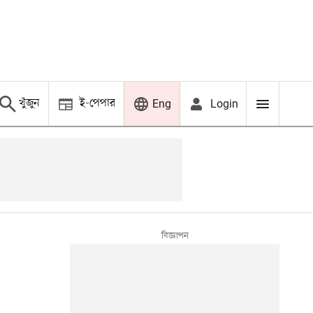
খুঁজুন
ই-পেপার
Login
Eng