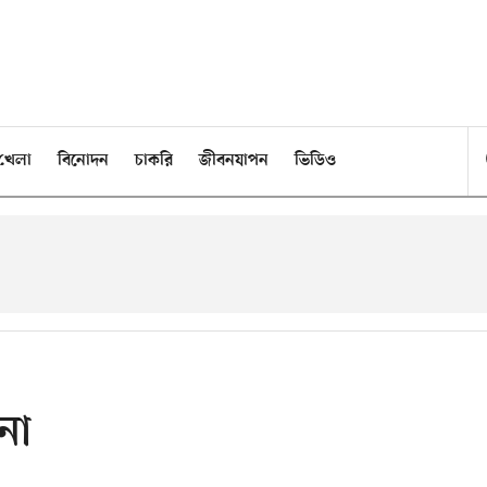
খেলা
বিনোদন
চাকরি
জীবনযাপন
ভিডিও
না