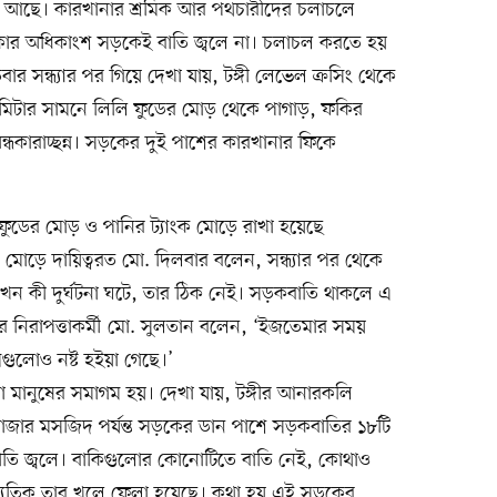
ষ্ঠান আছে। কারখানার শ্রমিক আর পথচারীদের চলাচলে
ার অধিকাংশ সড়কেই বাতি জ্বলে না। চলাচল করতে হয়
র সন্ধ্যার পর গিয়ে দেখা যায়, টঙ্গী লেভেল ক্রসিং থেকে
মিটার সামনে লিলি ফুডের মোড় থেকে পাগাড়, ফকির
অন্ধকারাচ্ছন্ন। সড়কের দুই পাশের কারখানার ফিকে
 ফুডের মোড় ও পানির ট্যাংক মোড়ে রাখা হয়েছে
র মোড়ে দায়িত্বরত মো. দিলবার বলেন, সন্ধ্যার পর থেকে
ে কখন কী দুর্ঘটনা ঘটে, তার ঠিক নেই। সড়কবাতি থাকলে এ
র নিরাপত্তাকর্মী মো. সুলতান বলেন, ‘ইজতেমার সময়
ুলোও নষ্ট হইয়া গেছে।’
জারো মানুষের সমাগম হয়। দেখা যায়, টঙ্গীর আনারকলি
ী বাজার মসজিদ পর্যন্ত সড়কের ডান পাশে সড়কবাতির ১৮টি
তে বাতি জ্বলে। বাকিগুলোর কোনোটিতে বাতি নেই, কোথাও
্যুতিক তার খুলে ফেলা হয়েছে। কথা হয় এই সড়কের