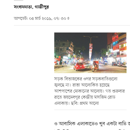
সংবাদদাতা, গাজীপুর
আপডেট: ০৫ মার্চ ২০১৯, ০৭: ৩০
সড়ক বিভাজকের ওপর সড়কবাতিগুলো
জ্বলছে না। রাস্তা আলোকিত হয়েছে
আশপাশের দোকানের আলোয়। গত শুক্রবার
রাতে জয়দেবপুর কেন্দ্রীয় মসজিদ রোড
এলাকায়। ছবি: প্রথম আলো
ও আবাসিক এলাকাতেও খুব একটা বাতি জ্