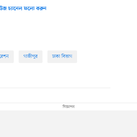
উজ চ্যানেল ফলো করুন
োরেশন
গাজীপুর
ঢাকা বিভাগ