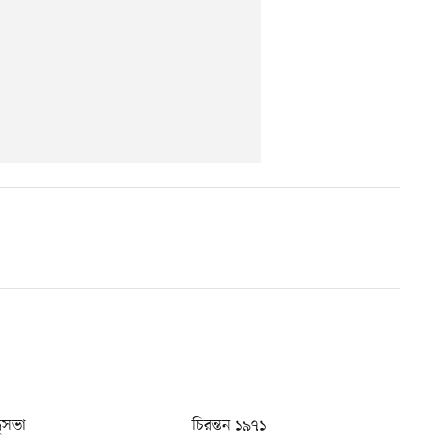
ধুসভা
চিরন্তন ১৯৭১