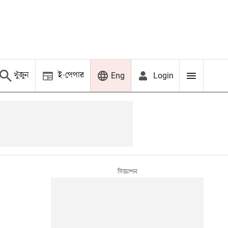
খুঁজুন
ই-পেপার
Login
Eng