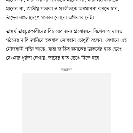
মানেন না, যাঁরা জাতির জনককে মানেন না, যাঁরা সংবিধানকে
মানেন না, জাতীয় পতাকা ও সংগীতকে অবমাননা করতে চান,
তাঁদের বাংলাদেশে থাকার কোনো অধিকার নেই।
ভাস্কর্য ভাঙচুরকারীদের বিচারের জন্য প্রয়োজনে বিশেষ আদালত
গঠনের দাবি জানিয়ে ইকবাল সোবহান চৌধুরী বলেন, যেখানে এই
মৌলবাদী শক্তি আছে, যারা জাতির জনকের ভাস্কর্যের হাত ভেঙে
দেওয়ার ধৃষ্টতা দেখায়, তাদের হাত ভেঙে দিতে হবে।