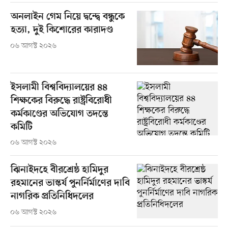
অনলাইন গেম নিয়ে দ্বন্দ্বে বন্ধুকে
হত্যা, দুই কিশোরের কারাদণ্ড
০৬ আগস্ট ২০২৬
ইসলামী বিশ্ববিদ্যালয়ের ৪৪
শিক্ষকের বিরুদ্ধে রাষ্ট্রবিরোধী
কর্মকাণ্ডের অভিযোগ তদন্তে
কমিটি
০৬ আগস্ট ২০২৬
ঝিনাইদহে বীরশ্রেষ্ঠ হামিদুর
রহমানের ভাস্কর্য পুনর্নির্মাণের দাবি
নাগরিক প্রতিনিধিদলের
০৬ আগস্ট ২০২৬