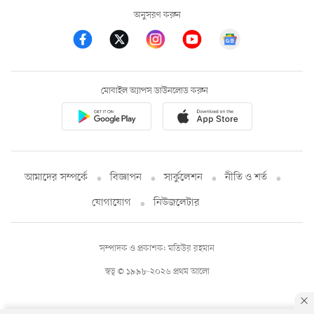
অনুসরণ করুন
মোবাইল অ্যাপস ডাউনলোড করুন
আমাদের সম্পর্কে
বিজ্ঞাপন
সার্কুলেশন
নীতি ও শর্ত
যোগাযোগ
নিউজলেটার
সম্পাদক ও প্রকাশক: মতিউর রহমান
স্বত্ব © ১৯৯৮-২০২৬ প্রথম আলো