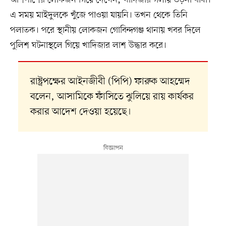
আশপাশের লোকজন গিয়ে দেখেন, খাদিজার গলায় ওড়না বাঁধা।
এ সময় মাইদুলকে খুঁজে পাওয়া যায়নি। তখন থেকে তিনি
পলাতক। পরে স্থানীয় লোকজন গোবিন্দগঞ্জ থানায় খবর দিলে
পুলিশ ঘটনাস্থলে গিয়ে খাদিজার লাশ উদ্ধার করে।
রাষ্ট্রপক্ষের আইনজীবী (পিপি) ফারুক আহম্মেদ
বলেন, আসামিকে ফাঁসিতে ঝুলিয়ে রায় কার্যকর
করার আদেশ দেওয়া হয়েছে।