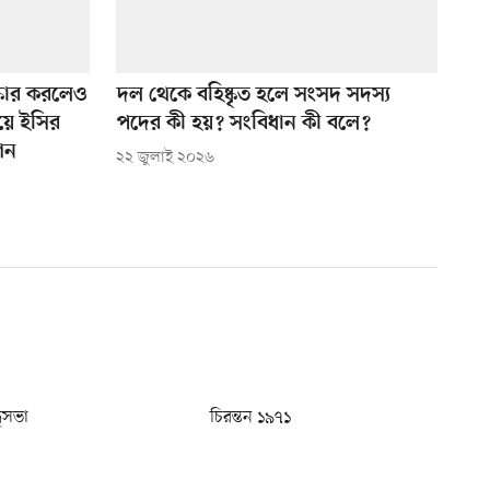
্কার করলেও
দল থেকে বহিষ্কৃত হলে সংসদ সদস্য
য়ে ইসির
পদের কী হয়? সংবিধান কী বলে?
শন
২২ জুলাই ২০২৬
ধুসভা
চিরন্তন ১৯৭১