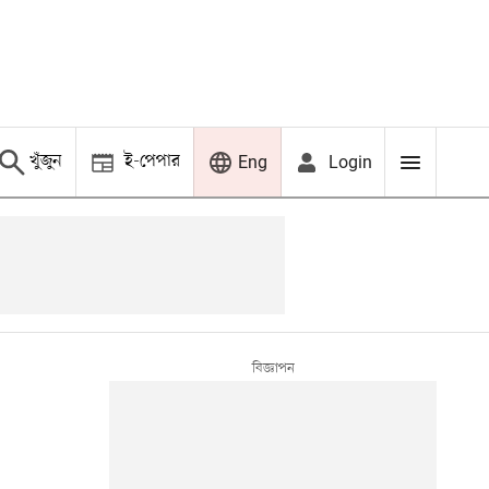
খুঁজুন
ই-পেপার
Login
Eng