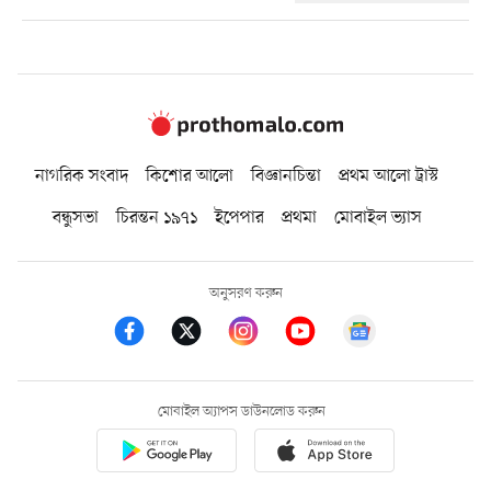
নাগরিক সংবাদ
কিশোর আলো
বিজ্ঞানচিন্তা
প্রথম আলো ট্রাস্ট
বন্ধুসভা
চিরন্তন ১৯৭১
ইপেপার
প্রথমা
মোবাইল ভ্যাস
অনুসরণ করুন
মোবাইল অ্যাপস ডাউনলোড করুন