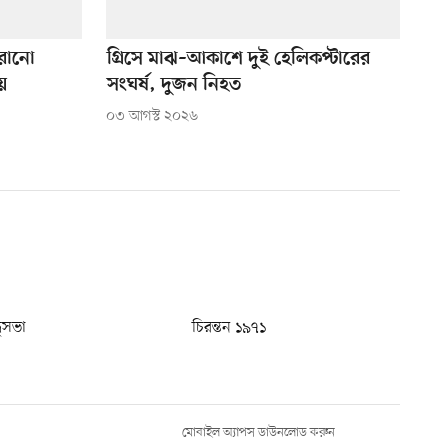
ারানো
গ্রিসে মাঝ–আকাশে দুই হেলিকপ্টারের
য়
সংঘর্ষ, দুজন নিহত
০৩ আগস্ট ২০২৬
ধুসভা
চিরন্তন ১৯৭১
মোবাইল অ্যাপস ডাউনলোড করুন