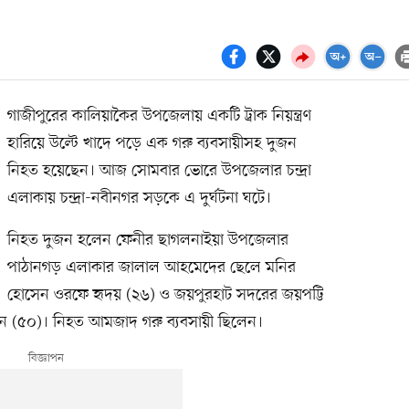
গাজীপুরের কালিয়াকৈর উপজেলায় একটি ট্রাক নিয়ন্ত্রণ
হারিয়ে উল্টে খাদে পড়ে এক গরু ব্যবসায়ীসহ দুজন
নিহত হয়েছেন। আজ সোমবার ভোরে উপজেলার চন্দ্রা
এলাকায় চন্দ্রা-নবীনগর সড়কে এ দুর্ঘটনা ঘটে।
নিহত দুজন হলেন ফেনীর ছাগলনাইয়া উপজেলার
পাঠানগড় এলাকার জালাল আহমেদের ছেলে মনির
হোসেন ওরফে হৃদয় (২৬) ও জয়পুরহাট সদরের জয়পট্টি
ন (৫০)। নিহত আমজাদ গরু ব্যবসায়ী ছিলেন।