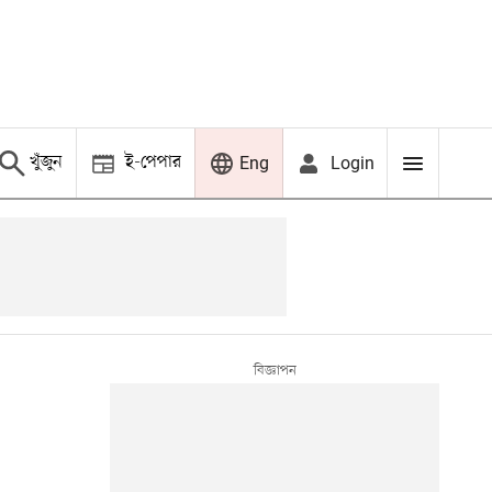
খুঁজুন
ই-পেপার
Login
Eng