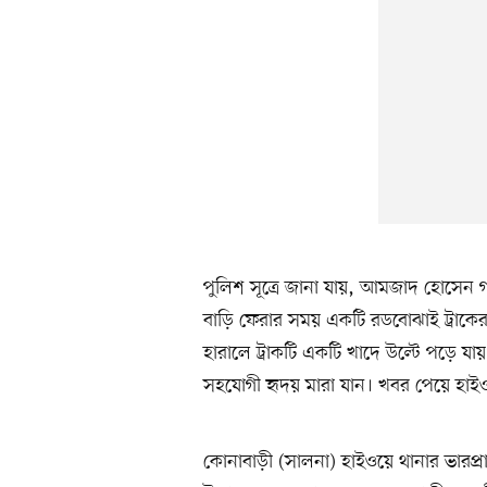
পুলিশ সূত্রে জানা যায়, আমজাদ হোসেন গর
বাড়ি ফেরার সময় একটি রডবোঝাই ট্রাকের 
হারালে ট্রাকটি একটি খাদে উল্টে পড়ে য
সহযোগী হৃদয় মারা যান। খবর পেয়ে হাইও
কোনাবাড়ী (সালনা) হাইওয়ে থানার ভারপ্রা