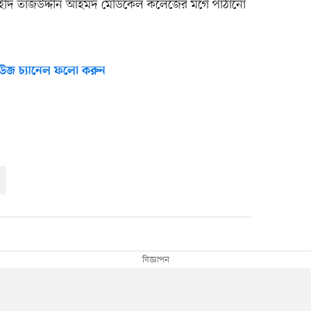
 শহীদ তাজউদ্দীন আহমদ মেডিকেল কলেজের মর্গে পাঠানো
উজ চ্যানেল ফলো করুন