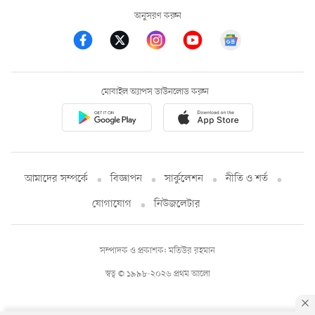
অনুসরণ করুন
মোবাইল অ্যাপস ডাউনলোড করুন
আমাদের সম্পর্কে
বিজ্ঞাপন
সার্কুলেশন
নীতি ও শর্ত
যোগাযোগ
নিউজলেটার
সম্পাদক ও প্রকাশক: মতিউর রহমান
স্বত্ব © ১৯৯৮-২০২৬ প্রথম আলো