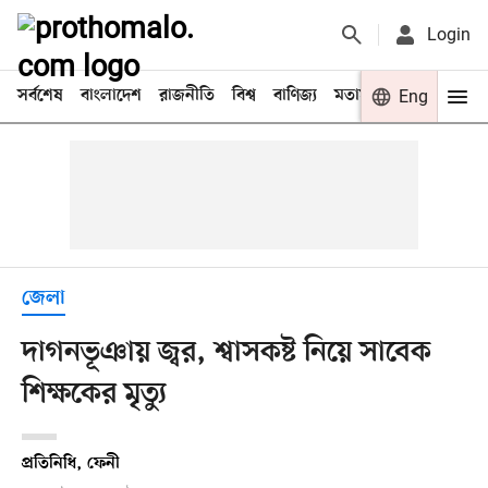
Login
সর্বশেষ
বাংলাদেশ
রাজনীতি
বিশ্ব
বাণিজ্য
মতামত
খেলা
Eng
বিনো
জেলা
দাগনভূঞায় জ্বর, শ্বাসকষ্ট নিয়ে সাবেক
শিক্ষকের মৃত্যু
প্রতিনিধি, ফেনী