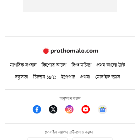
নাগরিক সংবাদ
কিশোর আলো
বিজ্ঞানচিন্তা
প্রথম আলো ট্রাস্ট
বন্ধুসভা
চিরন্তন ১৯৭১
ইপেপার
প্রথমা
মোবাইল ভ্যাস
অনুসরণ করুন
মোবাইল অ্যাপস ডাউনলোড করুন