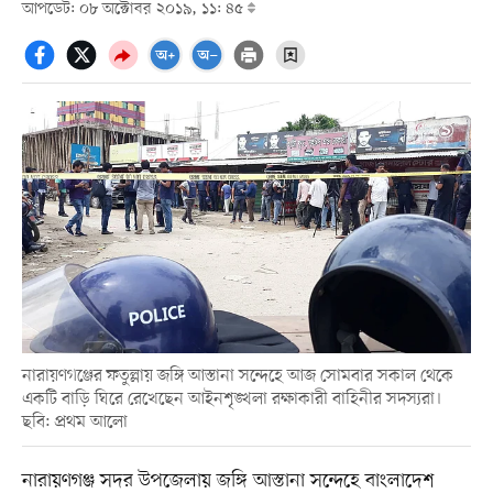
আপডেট: ০৮ অক্টোবর ২০১৯, ১১: ৪৫
নারায়ণগঞ্জের ফতুল্লায় জঙ্গি আস্তানা সন্দেহে আজ সোমবার সকাল থেকে
একটি বাড়ি ঘিরে রেখেছেন আইনশৃঙ্খলা রক্ষাকারী বাহিনীর সদস্যরা।
ছবি: প্রথম আলো
নারায়ণগঞ্জ সদর উপজেলায় জঙ্গি আস্তানা সন্দেহে বাংলাদেশ