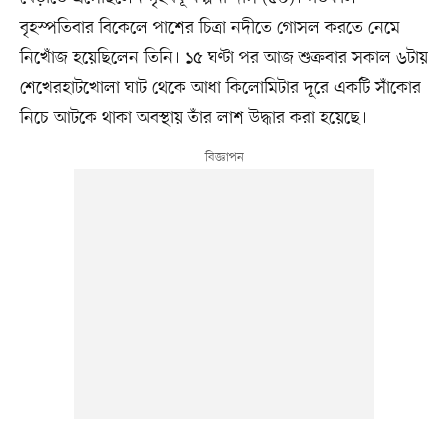
বৃহস্পতিবার বিকেলে পাশের চিত্রা নদীতে গোসল করতে নেমে
নিখোঁজ হয়েছিলেন তিনি। ১৫ ঘণ্টা পর আজ শুক্রবার সকাল ৬টায়
শেখেরহাটখোলা ঘাট থেকে আধা কিলোমিটার দূরে একটি সাঁকোর
নিচে আটকে থাকা অবস্থায় তাঁর লাশ উদ্ধার করা হয়েছে।