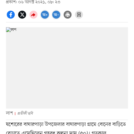
প্রকাশ: ০৬ আগস্ট ২০২১, ০৮: ২৩
লাশ
প্রতীকী ছবি
যশোরের বাঘারপাড়া উপজেলার বাঘারপাড়া গ্রামে বোনের বাড়িতে
বেড়াতে এসেছিলেন গৃহবধূ কল্পনা দাস (৫০)। গতকাল