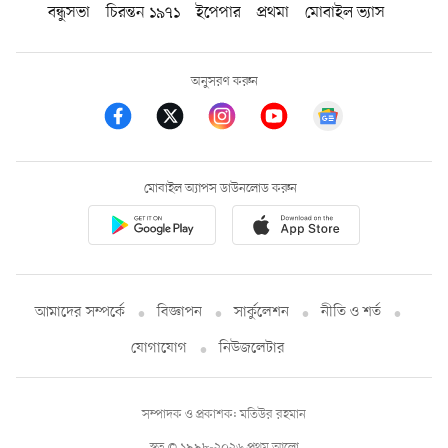
বন্ধুসভা
চিরন্তন ১৯৭১
ইপেপার
প্রথমা
মোবাইল ভ্যাস
অনুসরণ করুন
মোবাইল অ্যাপস ডাউনলোড করুন
আমাদের সম্পর্কে
বিজ্ঞাপন
সার্কুলেশন
নীতি ও শর্ত
যোগাযোগ
নিউজলেটার
সম্পাদক ও প্রকাশক: মতিউর রহমান
স্বত্ব © ১৯৯৮-২০২৬ প্রথম আলো