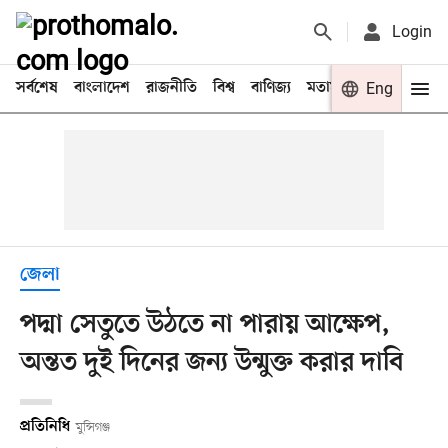
Login
সর্বশেষ
বাংলাদেশ
রাজনীতি
বিশ্ব
বাণিজ্য
মতামত
খেলা
Eng
বিনো
জেলা
পদ্মা সেতুতে উঠতে না পারায় আক্ষেপ,
অন্তত দুই দিনের জন্য উন্মুক্ত করার দাবি
প্রতিনিধি
মুন্সিগঞ্জ