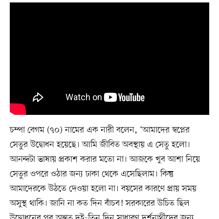
চম্পা বেগম (৭০) নামের এক নারী বলেন, ‘আমাদের স্বপ্নের
সেতুর উদ্বোধন হয়েছে। আমি জীবিত অবস্থায় এ সেতু হলো।
আনন্দটা ভাষায় প্রকাশ করার মতো না। আজকে খুব আশা নিয়ে
সেতুর ওপরে ওঠার জন্য ঢাকা থেকে এসেছিলাম। কিন্তু
আমাদেরকে উঠতে দেওয়া হলো না। বয়সের কারণে প্রায় সময়
অসুস্থ থাকি। জানি না কত দিন বাঁচব! সরকারের উচিত ছিল
উদ্বোধনের পর অন্তত দুই-তিন দিন সাধারণ দর্শনার্থীদের জন্য