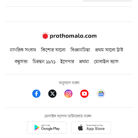
নাগরিক সংবাদ
কিশোর আলো
বিজ্ঞানচিন্তা
প্রথম আলো ট্রাস্ট
বন্ধুসভা
চিরন্তন ১৯৭১
ইপেপার
প্রথমা
মোবাইল ভ্যাস
অনুসরণ করুন
মোবাইল অ্যাপস ডাউনলোড করুন