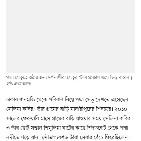
পদ্মা সেতুতে ওঠার জন্য দর্শনার্থীরা সেতুর টোল প্লাজায় এসে ভিড় করেন
ছবি: প্রথম আলো
ঢাকার ধানমন্ডি থেকে পরিবার নিয়ে পদ্মা সেতু দেখতে এসেছেন
সেলিনা কবির। তাঁর গ্রামের বাড়ি মাদারীপুরের শিবচরে। ২০১০
সালের ফেব্রুয়ারি মাসে গ্রামের বাড়ি যাওয়ার সময় সেলিনা কবির
ও তাঁর ছোট সন্তান শিমুলিয়া ঘাটের কাছে স্পিডবোট থেকে পদ্মা
নদীতে পড়ে যান। সৌভাগ্যবশত তাঁরা সেবার বেঁচে ফিরেছিলেন।