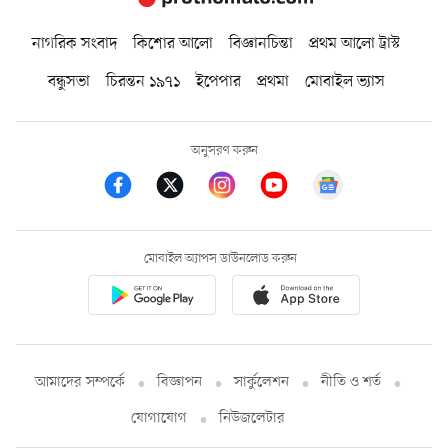
নাগরিক সংবাদ
কিশোর আলো
বিজ্ঞানচিন্তা
প্রথম আলো ট্রাস্ট
বন্ধুসভা
চিরন্তন ১৯৭১
ইপেপার
প্রথমা
মোবাইল ভ্যাস
অনুসরণ করুন
মোবাইল অ্যাপস ডাউনলোড করুন
আমাদের সম্পর্কে
বিজ্ঞাপন
সার্কুলেশন
নীতি ও শর্ত
যোগাযোগ
নিউজলেটার