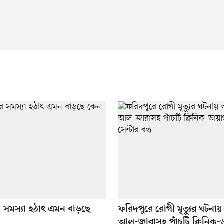
 সমস্যা হঠাৎ এমন বাড়ছে
ফরিদপুরে রোগী মৃত্যুর ঘটনা
আল-জারাসহ পাঁচটি ক্লিনিক-ড