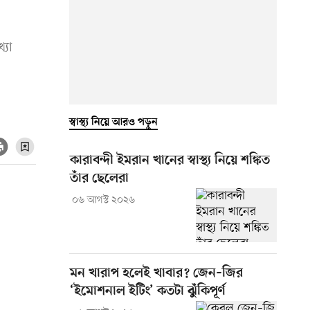
্যা
স্বাস্থ্য নিয়ে আরও পড়ুন
কারাবন্দী ইমরান খানের স্বাস্থ্য নিয়ে শঙ্কিত
তাঁর ছেলেরা
০৬ আগস্ট ২০২৬
মন খারাপ হলেই খাবার? জেন–জির
‘ইমোশনাল ইটিং’ কতটা ঝুঁকিপূর্ণ