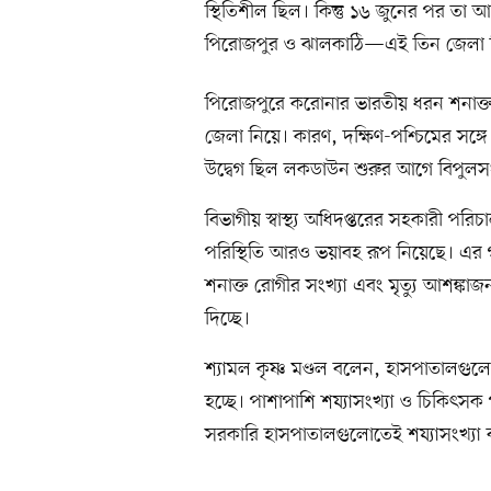
স্থিতিশীল ছিল। কিন্তু ১৬ জুনের পর তা
পিরোজপুর ও ঝালকাঠি—এই তিন জেলা ঘির
পিরোজপুরে করোনার ভারতীয় ধরন শনাক্ত হ
জেলা নিয়ে। কারণ, দক্ষিণ-পশ্চিমের সঙ
উদ্বেগ ছিল লকডাউন শুরুর আগে বিপুলসং
বিভাগীয় স্বাস্থ্য অধিদপ্তরের সহকারী পর
পরিস্থিতি আরও ভয়াবহ রূপ নিয়েছে। এর 
শনাক্ত রোগীর সংখ্যা এবং মৃত্যু আশঙ্কা
দিচ্ছে।
শ্যামল কৃষ্ণ মণ্ডল বলেন, হাসপাতালগুলো
হচ্ছে। পাশাপাশি শয্যাসংখ্যা ও চিকিৎসক
সরকারি হাসপাতালগুলোতেই শয্যাসংখ্যা