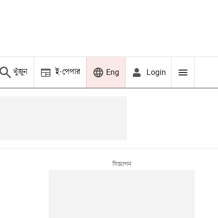
খুঁজুন
ই-পেপার
Login
Eng