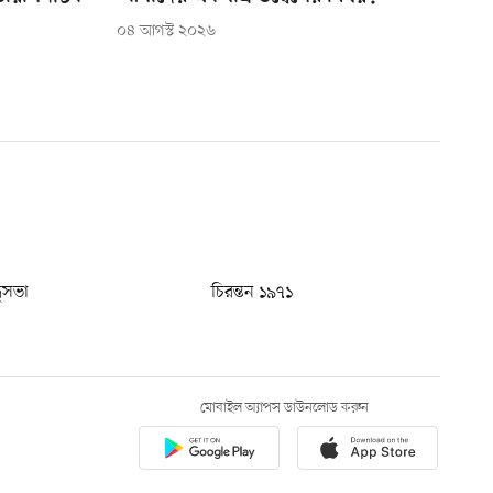
০৪ আগস্ট ২০২৬
ধুসভা
চিরন্তন ১৯৭১
মোবাইল অ্যাপস ডাউনলোড করুন