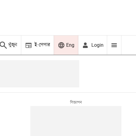
খুঁজুন
ই-পেপার
Login
Eng