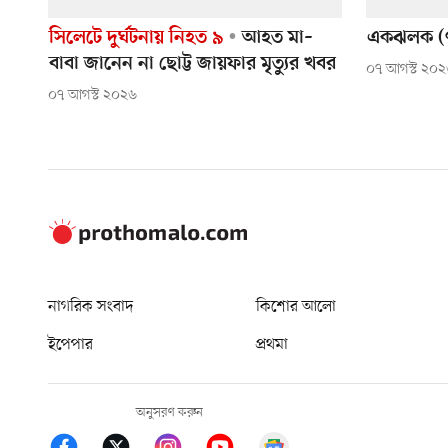
সিলেটে দুর্ঘটনায় নিহত ৯
আহত মা–
একঝলক (৭
বাবা জানেন না ছোট্ট জায়ফার মৃত্যুর খবর
০৭ আগস্ট ২০
০৭ আগস্ট ২০২৬
নাগরিক সংবাদ
কিশোর আলো
ইপেপার
প্রথমা
অনুসরণ করুন