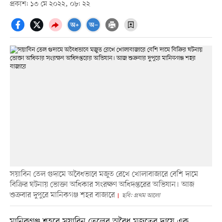
প্রকাশ: ১৩ মে ২০২২, ০৮: ২২
সয়াবিন তেল গুদামে অবৈধভাবে মজুত রেখে খোলাবাজারে বেশি দামে
বিক্রির ঘটনায় ভোক্তা অধিকার সংরক্ষণ অধিদপ্তরের অভিযান। আজ
শুক্রবার দুপুরে মানিকগঞ্জ শহর বাজারে
ছবি: প্রথম আলো
মানিকগঞ্জ শহরে সয়াবিন তেলের অবৈধ মজুতের দায়ে এক