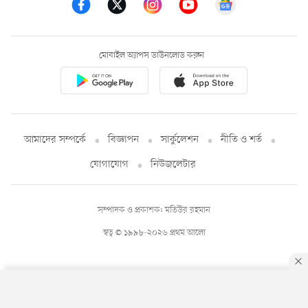
মোবাইল অ্যাপস ডাউনলোড করুন
আমাদের সম্পর্কে
বিজ্ঞাপন
সার্কুলেশন
নীতি ও শর্ত
যোগাযোগ
নিউজলেটার
সম্পাদক ও প্রকাশক: মতিউর রহমান
স্বত্ব © ১৯৯৮-২০২৬ প্রথম আলো