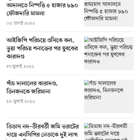
আদালতে নিষ্পত্তি ৫ হাজার ৮৯০
ফৌজদারি মামলা
০৩ আগস্ট ২০২৬
আইজিপি পরিচয়ে ওসিকে কল,
ভুয়া পরিচয় শনাক্তের পর যুবকের
কারাদণ্ড
২৭ জুলাই ২০২৬
পাঁচ দালালের কারাদণ্ড,
তিনজনকে জরিমানা
২৩ জুলাই ২০২৬
তিতাস নদ–তীরবর্তী জমি ভরাটের
দায়ে এনসিপির নেতাকে দুই লাখ