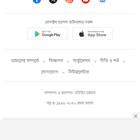
মোবাইল অ্যাপস ডাউনলোড করুন
আমাদের সম্পর্কে
বিজ্ঞাপন
সার্কুলেশন
নীতি ও শর্ত
যোগাযোগ
নিউজলেটার
সম্পাদক ও প্রকাশক: মতিউর রহমান
স্বত্ব © ১৯৯৮-২০২৬ প্রথম আলো
By using this site, you agree to our
Privacy Policy
.
OK