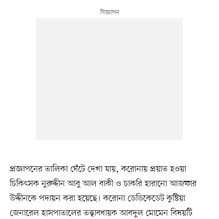
প্রজ্ঞাপনের তালিকা ঘেঁটে দেখা যায়, করোনায় প্রয়াত হওয়া
চিকিৎসক নুরুদ্দীন আবু আল বাকী ও চাকরি হারানো আজফার
উদ্দীনকে পদায়ন করা হয়েছে। করোনা ডেডিকেডেট কুষ্টিয়া
জেনারেল হাসপাতালের তত্ত্বাবধায়ক আবদুল মোমেন বিষয়টি