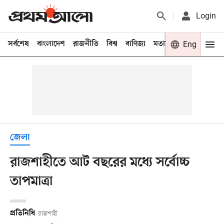
Login
সর্বশেষ
বাংলাদেশ
রাজনীতি
বিশ্ব
বাণিজ্য
মতামত
খেলা
Eng
বিনো
জেলা
রাজশাহীতে আট বছরের মধ্যে সর্বোচ্চ
তাপমাত্রা
প্রতিনিধি
রাজশাহী