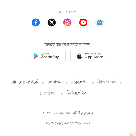
অনুসরণ করুন
মোবাইল অ্যাপস ডাউনলোড করুন
আমাদের সম্পর্কে
বিজ্ঞাপন
সার্কুলেশন
নীতি ও শর্ত
যোগাযোগ
নিউজলেটার
সম্পাদক ও প্রকাশক: মতিউর রহমান
স্বত্ব © ১৯৯৮-২০২৬ প্রথম আলো