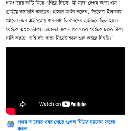
ধানগাছের আঁটি নিয়ে এগিয়ে দিচ্ছে। স্ত্রী মালা বেগম ঝাড়া ধান
গুছিয়ে বস্তাভর্তি করছেন। হাসান আলী বলেন, ‘ভিলেজ ইলাকায়
গ্যালো বচর এই সুমায় ধানকাটা লিবারদের হাইজরে ছিল ২৫০
থেইকে ৩০০ ট্যাকা। এবেড্ডা এক লাপে ৭০০ থেইকে ৮০০ টাকা
দাবি করচে। তাই বউ-বাচ্চা নিয়েই কাজ শুরু কইরে দিইচি।’
প্রথম আলোর খবর পেতে গুগল নিউজ চ্যানেল ফলো
করুন