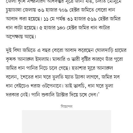
জেলা কৃষি সম্প্রসারণ অধিদপ্তর সূত্রে জানা যায়, চলতি মৌসুমে
চুয়াডাঙ্গা জেলায় ৩৬ হাজার ৭০৯ হেক্টর জমিতে বোরো ধান
আবাদ করা হয়েছে। ১১ মে পর্যন্ত ৩১ হাজার ৫৬৯ হেক্টর জমির
ধান কাটা হয়েছে। ৫ হাজার ১৪০ হেক্টর জমির ধান কাটার
অপেক্ষায় আছে।
দুই বিঘা জমিতে এ বছর বোরো আবাদ করেছেন ঘোলদাড়ি গ্রামের
কৃষক আনারুল ইসলাম। মাঝারি ও ভারী বৃষ্টির কারণে তাঁর পুরো
জমির ধান পানির নিচে চলে গেছে। হতাশার সুরে আনারুল
বলেন, ‘খেতের ধান ঘরে তুলতি য্যাত ট্যাকা লাগবে, জমির সব
ধান বেইচেও খরজ ওটপেনানে। তাই ভাবচি, ধান ঘরে তুলা
দরকার নেই। পানি শুকালি ট্যাক্টার দিয়ে চষে দেব।’