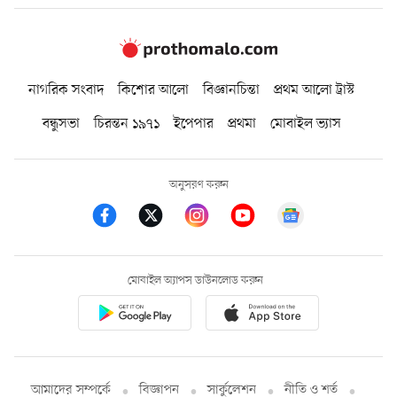
নাগরিক সংবাদ
কিশোর আলো
বিজ্ঞানচিন্তা
প্রথম আলো ট্রাস্ট
বন্ধুসভা
চিরন্তন ১৯৭১
ইপেপার
প্রথমা
মোবাইল ভ্যাস
অনুসরণ করুন
মোবাইল অ্যাপস ডাউনলোড করুন
আমাদের সম্পর্কে
বিজ্ঞাপন
সার্কুলেশন
নীতি ও শর্ত