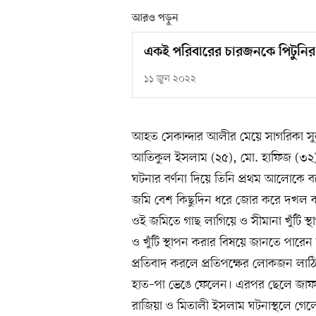
আরও পড়ুন
একই পরিবারের চারজনকে পিটুনির
১১ জুন ২০২২
আহত সেকান্দার আলীর মেয়ে সাগরিকা সুল
আতিকুল ইসলাম (২৫), মো. হাফিজ (৩২), 
ঘটনার বর্ণনা দিয়ে তিনি প্রথম আলোকে ব
জমি বেশ কিছুদিন ধরে জোর করে দখল করার
ওই জমিতে গাছ লাগিয়ে ও সীমানা খুঁটি স্
ও খুঁটি স্থাপন করার বিষয়ে জানতে পারেন
প্রতিবাদ করলে প্রতিপক্ষের লোকজন লাঠি
হাত–পা ভেঙে ফেলেন। এরপর ছেলে জাফর 
রাজিয়া ও মিতালী ইসলাম ঘটনাস্থলে গেল