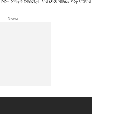
মিলে বেধড়ক পেটাচ্ছেন। মার খেয়ে মাটিতে পড়ে যাওয়ার