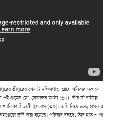
ুরের শ্রীপুরের শৈলাট দক্ষিণপাড়া গ্রামে শনিবার সকালে
ওই গ্রামের মো. সেকান্দর আলী (৬০), তাঁর স্ত্রী রাজিয়া
্যালিকা মিতালী ইসলাম (৩০)। জমি নিয়ে দ্বন্দ্বে হামলার
কমপ্লেক্সে ভর্তি করা হয়েছে। পরিবার বলছে, তাঁর হাত ও পা