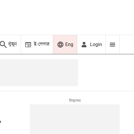
খুঁজুন
ই-পেপার
Login
Eng
,