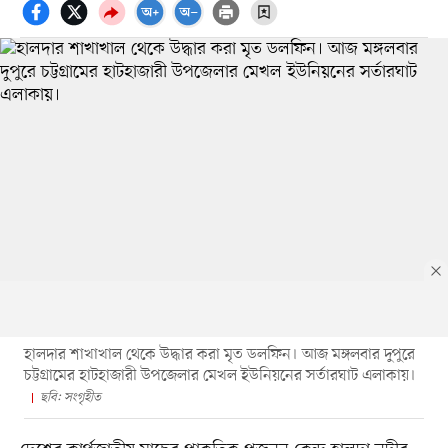
হালদার শাখাখাল থেকে উদ্ধার করা মৃত ডলফিন। আজ মঙ্গলবার দুপুরে
চট্টগ্রামের হাটহাজারী উপজেলার মেখল ইউনিয়নের সর্তারঘাট এলাকায়।
ছবি: সংগৃহীত