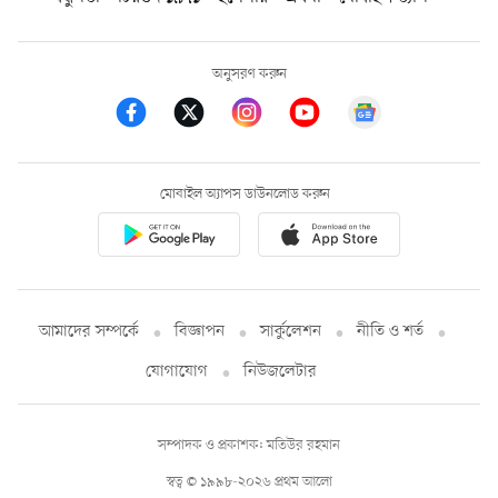
অনুসরণ করুন
মোবাইল অ্যাপস ডাউনলোড করুন
আমাদের সম্পর্কে
বিজ্ঞাপন
সার্কুলেশন
নীতি ও শর্ত
যোগাযোগ
নিউজলেটার
সম্পাদক ও প্রকাশক: মতিউর রহমান
স্বত্ব © ১৯৯৮-২০২৬ প্রথম আলো