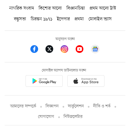
নাগরিক সংবাদ
কিশোর আলো
বিজ্ঞানচিন্তা
প্রথম আলো ট্রাস্ট
বন্ধুসভা
চিরন্তন ১৯৭১
ইপেপার
প্রথমা
মোবাইল ভ্যাস
অনুসরণ করুন
মোবাইল অ্যাপস ডাউনলোড করুন
আমাদের সম্পর্কে
বিজ্ঞাপন
সার্কুলেশন
নীতি ও শর্ত
যোগাযোগ
নিউজলেটার