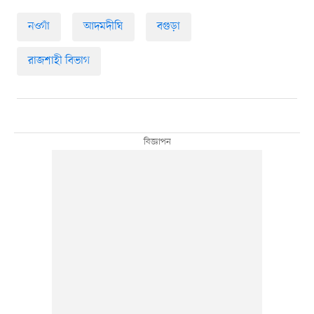
নওগাঁ
আদমদীঘি
বগুড়া
রাজশাহী বিভাগ