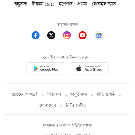
বন্ধুসভা
চিরন্তন ১৯৭১
ইপেপার
প্রথমা
মোবাইল ভ্যাস
অনুসরণ করুন
মোবাইল অ্যাপস ডাউনলোড করুন
আমাদের সম্পর্কে
বিজ্ঞাপন
সার্কুলেশন
নীতি ও শর্ত
যোগাযোগ
নিউজলেটার
সম্পাদক ও প্রকাশক: মতিউর রহমান