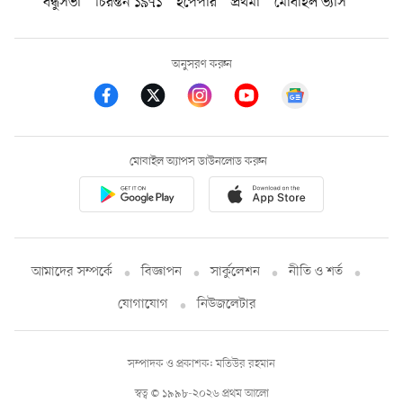
বন্ধুসভা
চিরন্তন ১৯৭১
ইপেপার
প্রথমা
মোবাইল ভ্যাস
অনুসরণ করুন
মোবাইল অ্যাপস ডাউনলোড করুন
আমাদের সম্পর্কে
বিজ্ঞাপন
সার্কুলেশন
নীতি ও শর্ত
যোগাযোগ
নিউজলেটার
সম্পাদক ও প্রকাশক: মতিউর রহমান
স্বত্ব © ১৯৯৮-২০২৬ প্রথম আলো