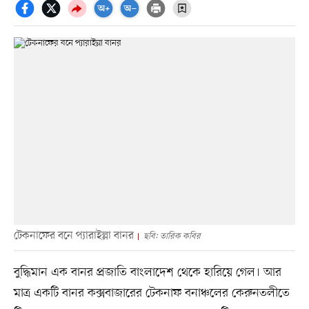
টেকনাফের বনে প্যারাইল্লা বানর
ছবি: তারিক কবির
বুদ্ধিমান এক বানর প্রজাতি বাংলাদেশ থেকে হারিয়ে গেল। আর
মাত্র একটি বানর কক্সবাজারের টেকনাফ বনাঞ্চলের কেরুনতলীতে