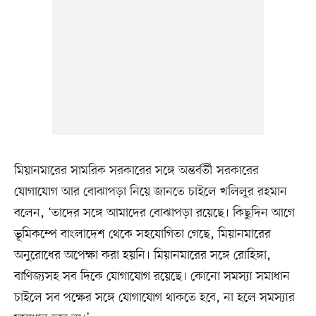
মিয়ানমারের সামরিক সরকারের সঙ্গে অন্তর্বর্তী সরকারের
যোগাযোগ আর বোঝাপড়া নিয়ে জানতে চাইলে খলিলুর রহমান
বলেন, ‘তাদের সঙ্গে আমাদের বোঝাপড়া রয়েছে। কিছুদিন আগে
ভূমিকম্পে বাংলাদেশ থেকে সহযোগিতা গেছে, মিয়ানমারের
অনুরোধের অপেক্ষা করা হয়নি। মিয়ানমারের সঙ্গে রোহিঙ্গা,
বাণিজ্যসহ সব দিকে যোগাযোগ রয়েছে। কোনো সমস্যা সমাধান
চাইলে সব পক্ষের সঙ্গে যোগাযোগ থাকতে হবে, না হলে সমস্যার