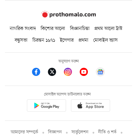
নাগরিক সংবাদ
কিশোর আলো
বিজ্ঞানচিন্তা
প্রথম আলো ট্রাস্ট
বন্ধুসভা
চিরন্তন ১৯৭১
ইপেপার
প্রথমা
মোবাইল ভ্যাস
অনুসরণ করুন
মোবাইল অ্যাপস ডাউনলোড করুন
আমাদের সম্পর্কে
বিজ্ঞাপন
সার্কুলেশন
নীতি ও শর্ত