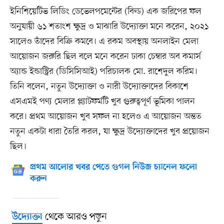
ইনিশিয়েটিভ লিডিং ডেভেলপমেন্টের (বিল্ড) এক জরিপের ফল
অনুযায়ী ৬১ শতাংশ ক্ষুদ্র ও মাঝারি উদ্যোক্তা মনে করেন, ২০২১
সালেও তাঁদের বিক্রি কমবে। এ রকম অবস্থায় অনলাইন মেলা
আয়োজন জরুরি ছিল বলে মনে করেন ঢাকা চেম্বার অব কমার্স
অ্যান্ড ইন্ডাস্ট্রির (ডিসিসিআই) পরিচালক মো. রাশেদুল করিম।
তিনি বলেন, নতুন উদ্যোক্তা ও নারী উদ্যোক্তাদের বিকাশে
এসএমই পণ্য মেলার প্ল্যাটফর্মটি খুব গুরুত্বপূর্ণ ভূমিকা পালন
করে। প্রথম আয়োজন খুব সফল না হলেও এ আয়োজন অন্তত
নতুন একটা ধারা তৈরি করল, যা ক্ষুদ্র উদ্যোক্তাদের খুব প্রয়োজন
ছিল।
প্রথম আলোর খবর পেতে গুগল নিউজ চ্যানেল ফলো
করুন
থেকে আরও পড়ুন
উদ্যোক্তা