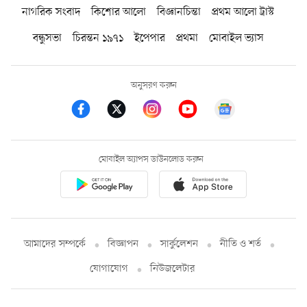
নাগরিক সংবাদ
কিশোর আলো
বিজ্ঞানচিন্তা
প্রথম আলো ট্রাস্ট
বন্ধুসভা
চিরন্তন ১৯৭১
ইপেপার
প্রথমা
মোবাইল ভ্যাস
অনুসরণ করুন
মোবাইল অ্যাপস ডাউনলোড করুন
আমাদের সম্পর্কে
বিজ্ঞাপন
সার্কুলেশন
নীতি ও শর্ত
যোগাযোগ
নিউজলেটার