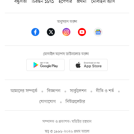
বন্ধুসভা
চিরন্তন ১৯৭১
ইপেপার
প্রথমা
মোবাইল ভ্যাস
অনুসরণ করুন
মোবাইল অ্যাপস ডাউনলোড করুন
আমাদের সম্পর্কে
বিজ্ঞাপন
সার্কুলেশন
নীতি ও শর্ত
যোগাযোগ
নিউজলেটার
সম্পাদক ও প্রকাশক: মতিউর রহমান
স্বত্ব © ১৯৯৮-২০২৬ প্রথম আলো