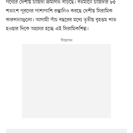
পণ্যের দেশীয় চাহিদা ক্রমাগত বাড়ছে। বর্তমানে চাহিদার ৮৫
শতাংশ পূরণের পাশাপাশি রপ্তানিও করছে দেশীয় সিরামিক
কারখানাগুলো। আগামী পাঁচ বছরের মধ্যে তৃতীয় বৃহত্তম খাত
হওয়ার দিকে অগ্রসর হচ্ছে এই সিরামিকশিল্প।