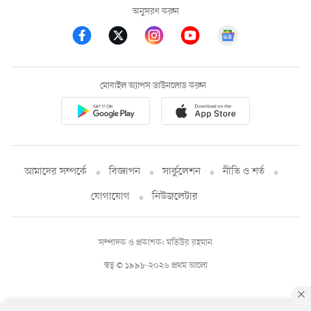
অনুসরণ করুন
মোবাইল অ্যাপস ডাউনলোড করুন
আমাদের সম্পর্কে
বিজ্ঞাপন
সার্কুলেশন
নীতি ও শর্ত
যোগাযোগ
নিউজলেটার
সম্পাদক ও প্রকাশক: মতিউর রহমান
স্বত্ব © ১৯৯৮-২০২৬ প্রথম আলো