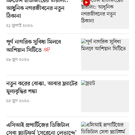
ক্রিডেন্স হাউজিংয়ের স্টারলিং:
আধুনিক নগরজীবনের নতুন
ঠিকানা
২১ জুলাই ২০২৬
পূর্ণ নাগরিক সুবিধা মিলবে
আশিয়ান সিটিতে
২৮ জুন ২০২৬
নতুন করের বোঝা, আবার ফ্ল্যাটের
মূল্যবৃদ্ধির শঙ্কা
২৪ জুন ২০২৬
এসিআই প্রপার্টিজের ডিজিটাল
সেবা প্ল্যাটফর্ম ‘সেরেনো লেভান্দে’