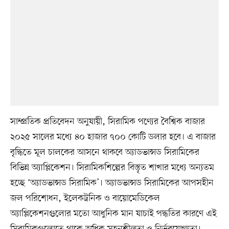
সাম্প্রতিক প্রতিবেদন অনুযায়ী, সিরামিক পণ্যের বৈশ্বিক বাজার
২০২৫ সালের মধ্যে ৪০ হাজার ৭০০ কোটি ডলার হবে। এ বাজার
বৃদ্ধিতে মূল চালকের আসনে থাকবে অ্যাডভান্সড সিরামিকের
বিভিন্ন অ্যাপ্লিকেশন। সিরামিকশিল্পের বিস্তৃত শাখার মধ্যে অন্যতম
হচ্ছে ‘অ্যাডভান্সড সিরামিক’। অ্যাডভান্সড সিরামিকের আপসহীন
জল পরিশোধন, ইলেকট্রনিক ও বায়োমেডিকেল
অ্যাপ্লিকেশনগুলোর মতো আধুনিক মান যাচাই পদ্ধতির কারণে এই
সিরামিকগুলোতে থাকে অধিক সহনশীলতা ও নির্ভরযোগ্যতা।