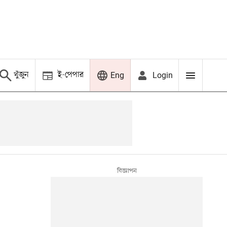
খুঁজুন
ই-পেপার
Login
Eng