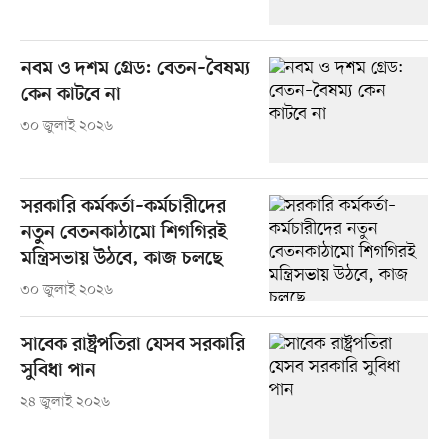
নবম ও দশম গ্রেড: বেতন–বৈষম্য
কেন কাটবে না
৩০ জুলাই ২০২৬
সরকারি কর্মকর্তা–কর্মচারীদের
নতুন বেতনকাঠামো শিগগিরই
মন্ত্রিসভায় উঠবে, কাজ চলছে
৩০ জুলাই ২০২৬
সাবেক রাষ্ট্রপতিরা যেসব সরকারি
সুবিধা পান
২৪ জুলাই ২০২৬