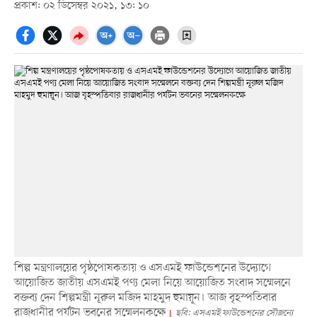
প্রকাশ: ০২ ডিসেম্বর ২০২১, ১৩: ১০
শিল্প মন্ত্রণালয়ের পৃষ্ঠপোষকতায় ও এসএমই ফাউন্ডেশনের উদ্যোগে
আয়োজিত জাতীয় এসএমই পণ্য মেলা নিয়ে আয়োজিত সংবাদ সম্মেলনে
বক্তব্য দেন শিল্পমন্ত্রী নূরুল মজিদ মাহমুদ হুমায়ূন। আজ বৃহস্পতিবার
রাজধানীর পর্যটন ভবনের সম্মেলনকক্ষে
ছবি: এসএমই ফাউন্ডেশনের সৌজন্যে