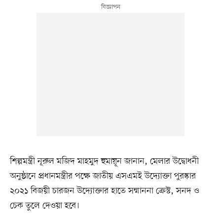
শিল্পমন্ত্রী নূরুল মজিদ মাহমুদ হুমায়ূন জানান, মেলার উদ্বোধনী
অনুষ্ঠানে প্রধানমন্ত্রীর পক্ষে জাতীয় এসএমই উদ্যোক্তা পুরস্কার
২০২১ বিজয়ী চারজন উদ্যোক্তার হাতে সম্মাননা ক্রেস্ট, সনদ ও
চেক তুলে দেওয়া হবে।