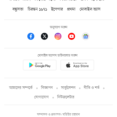
বন্ধুসভা
চিরন্তন ১৯৭১
ইপেপার
প্রথমা
মোবাইল ভ্যাস
অনুসরণ করুন
মোবাইল অ্যাপস ডাউনলোড করুন
আমাদের সম্পর্কে
বিজ্ঞাপন
সার্কুলেশন
নীতি ও শর্ত
যোগাযোগ
নিউজলেটার
সম্পাদক ও প্রকাশক: মতিউর রহমান