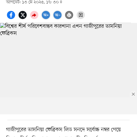
আপডেট: ১৩ মে ২০২৫, ১৭: ৩০
গাজীপুরের তাসনিয়া ফেব্রিকস লিড সনদে সর্বোচ্চ নম্বর পেয়ে