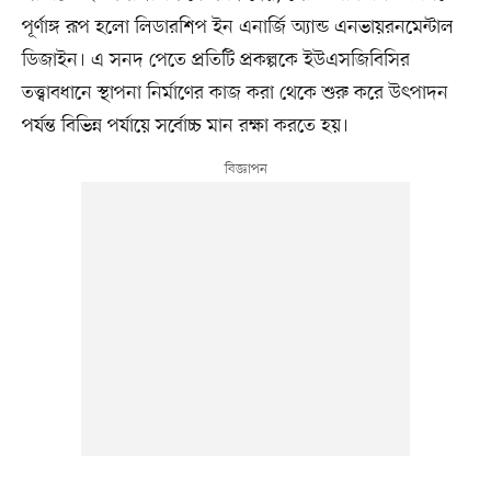
পূর্ণাঙ্গ রূপ হলো লিডারশিপ ইন এনার্জি অ্যান্ড এনভায়রনমেন্টাল
ডিজাইন। এ সনদ পেতে প্রতিটি প্রকল্পকে ইউএসজিবিসির
তত্ত্বাবধানে স্থাপনা নির্মাণের কাজ করা থেকে শুরু করে উৎপাদন
পর্যন্ত বিভিন্ন পর্যায়ে সর্বোচ্চ মান রক্ষা করতে হয়।