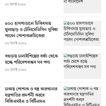
০৭ আগস্ট ২০২৬
৫০০ হাসপাতালে চিকিৎসায়
মূল্যছাড় ও টেলিমেডিসিন সুবিধা
পাবেন পোশাকশ্রমিকেরা
০৬ আগস্ট ২০২৬
বগুড়ায় ঢালাইশিল্পের বর্জ্য থেকে
হচ্ছে পরিবেশবান্ধব সব পণ্য
০৬ আগস্ট ২০২৬
ঢাকায় পোশাক ও বস্ত্র কারখানার
যন্ত্রপাতির প্রদর্শনী করবে
বিজিএমইএ ও বিটিএমএ