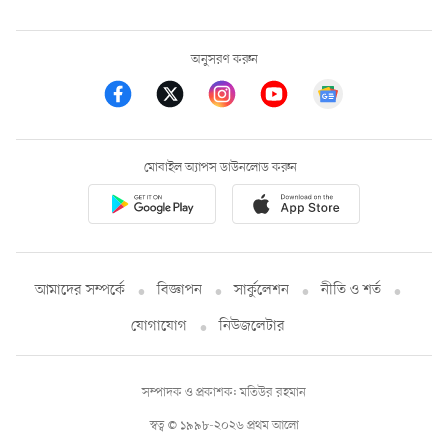
অনুসরণ করুন
মোবাইল অ্যাপস ডাউনলোড করুন
আমাদের সম্পর্কে
বিজ্ঞাপন
সার্কুলেশন
নীতি ও শর্ত
যোগাযোগ
নিউজলেটার
সম্পাদক ও প্রকাশক: মতিউর রহমান
স্বত্ব © ১৯৯৮-২০২৬ প্রথম আলো