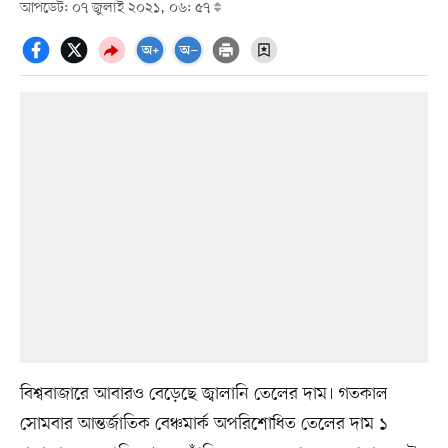
আপডেট: ০৭ জুলাই ২০২১, ০৬: ৫৭
বিশ্ববাজারে আবারও বেড়েছে জ্বালানি তেলের দাম। গতকাল
সোমবার আন্তর্জাতিক বেঞ্চমার্ক অপরিশোধিত তেলের দাম ১