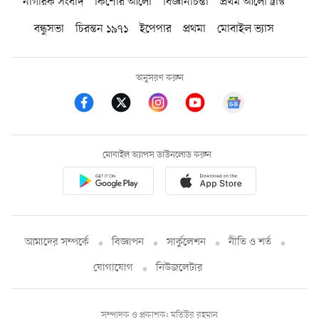
নাগরিক সংবাদ
কিশোর আলো
বিজ্ঞানচিন্তা
প্রথম আলো ট্রাস্ট
বন্ধুসভা
চিরন্তন ১৯৭১
ইপেপার
প্রথমা
মোবাইল ভ্যাস
অনুসরণ করুন
মোবাইল অ্যাপস ডাউনলোড করুন
আমাদের সম্পর্কে
বিজ্ঞাপন
সার্কুলেশন
নীতি ও শর্ত
যোগাযোগ
নিউজলেটার
সম্পাদক ও প্রকাশক: মতিউর রহমান