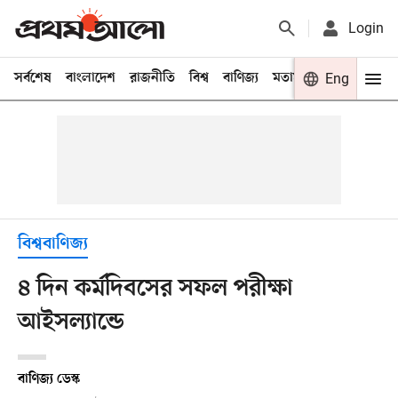
Login
সর্বশেষ
বাংলাদেশ
রাজনীতি
বিশ্ব
বাণিজ্য
মতামত
খেলা
Eng
বিনো
বিশ্ববাণিজ্য
৪ দিন কর্মদিবসের সফল পরীক্ষা
আইসল্যান্ডে
বাণিজ্য ডেস্ক