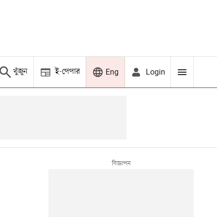
খুঁজুন
ই-পেপার
Login
Eng