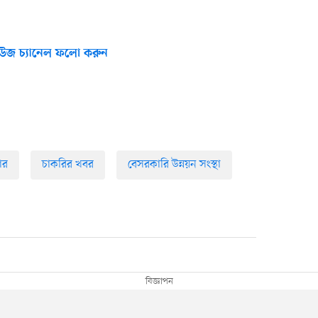
উজ চ্যানেল ফলো করুন
ার
চাকরির খবর
বেসরকারি উন্নয়ন সংস্থা