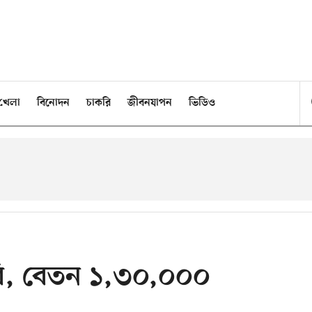
খেলা
বিনোদন
চাকরি
জীবনযাপন
ভিডিও
াকরি, বেতন ১,৩০,০০০