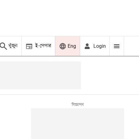
খুঁজুন
ই-পেপার
Login
Eng