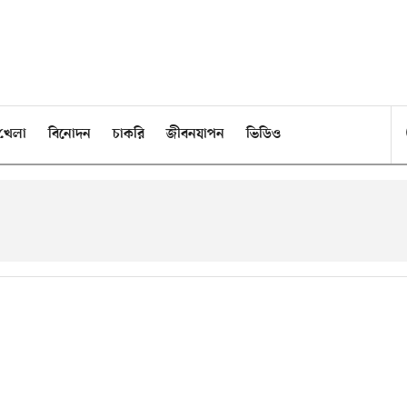
খেলা
বিনোদন
চাকরি
জীবনযাপন
ভিডিও