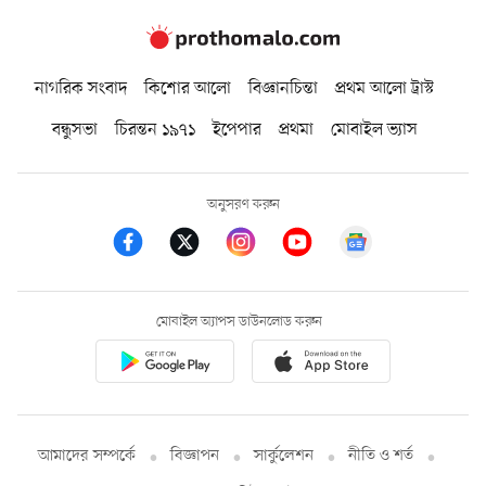
নাগরিক সংবাদ
কিশোর আলো
বিজ্ঞানচিন্তা
প্রথম আলো ট্রাস্ট
বন্ধুসভা
চিরন্তন ১৯৭১
ইপেপার
প্রথমা
মোবাইল ভ্যাস
অনুসরণ করুন
মোবাইল অ্যাপস ডাউনলোড করুন
আমাদের সম্পর্কে
বিজ্ঞাপন
সার্কুলেশন
নীতি ও শর্ত