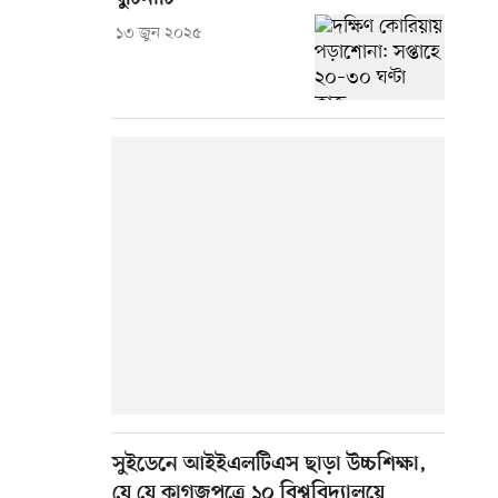
১৩ জুন ২০২৫
সুইডেনে আইইএলটিএস ছাড়া উচ্চশিক্ষা,
যে যে কাগজপত্রে ১০ বিশ্ববিদ্যালয়ে