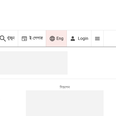
খুঁজুন
ই-পেপার
Login
Eng