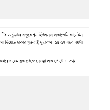
র্সিটির ভার্চ্যুয়াল এডুকেশন-ইউএসএ একাডেমি কানেক্টস
া দিয়েছে ঢাকার যুক্তরাষ্ট্র দূতাবাস। ১৫-১৭ বছর বয়সী
ভেরিফায়েড ফেসবুক পেজে দেওয়া এক পোস্টে এ তথ্য