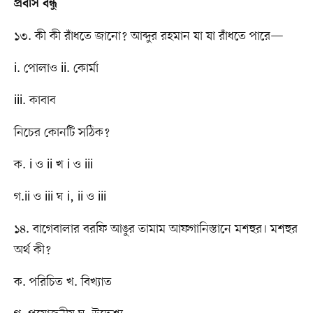
প্রবাস বন্ধু
১৩. কী কী রাঁধতে জানো? আব্দুর রহমান যা যা রাঁধতে পারে—
i. পোলাও ii. কোর্মা
iii. কাবাব
নিচের কোনটি সঠিক?
ক. i ও ii খ i ও iii
গ.ii ও iii ঘ i, ii ও iii
১৪. বাগেবালার বরফি আঙুর তামাম আফগানিস্তানে মশহুর। মশহুর
অর্থ কী?
ক. পরিচিত খ. বিখ্যাত