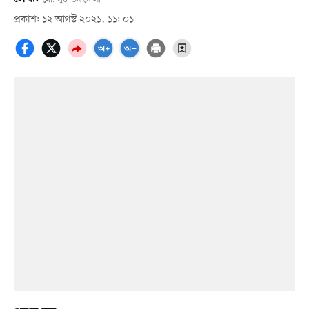
প্রকাশ: ১২ আগস্ট ২০২১, ১১: ০১