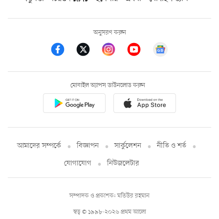
অনুসরণ করুন
মোবাইল অ্যাপস ডাউনলোড করুন
আমাদের সম্পর্কে
বিজ্ঞাপন
সার্কুলেশন
নীতি ও শর্ত
যোগাযোগ
নিউজলেটার
সম্পাদক ও প্রকাশক: মতিউর রহমান
স্বত্ব © ১৯৯৮-২০২৬ প্রথম আলো