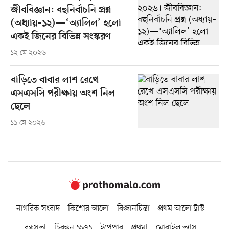
জীববিজ্ঞান: বহুনির্বাচনি প্রশ্ন
(অধ্যায়–১২)—‘অ্যালিল’ হলো
একই জিনের বিভিন্ন সংস্করণ
১২ মে ২০২৬
বাড়িতে বাবার লাশ রেখে
এসএসসি পরীক্ষায় অংশ নিল
ছেলে
১১ মে ২০২৬
নাগরিক সংবাদ
কিশোর আলো
বিজ্ঞানচিন্তা
প্রথম আলো ট্রাস্ট
বন্ধুসভা
চিরন্তন ১৯৭১
ইপেপার
প্রথমা
মোবাইল ভ্যাস