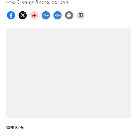
আপডেট: ০৭ জুলাই ২০২১, ০৬: ৩২
অধ্যায় ৬