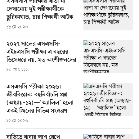
এসএসসি পরীক্ষায় খাতা না
দেখানোয় দুই পরীক্ষার্থীকে
ছুরিকাঘাত, চার শিক্ষার্থী আটক
১৮ মে ২০২৬
২০২৭ সালের এসএসসি-
এইচএসসি পরীক্ষা এ বছরের
ডিসেম্বরে নয়, মত অংশীজনদের
১৩ মে ২০২৬
এসএসসি পরীক্ষা ২০২৬।
জীববিজ্ঞান: বহুনির্বাচনি প্রশ্ন
(অধ্যায়–১২)—‘অ্যালিল’ হলো
একই জিনের বিভিন্ন সংস্করণ
১২ মে ২০২৬
বাড়িতে বাবার লাশ রেখে