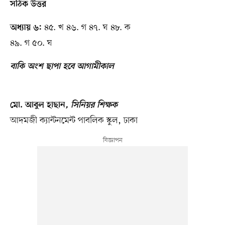
সঠিক উত্তর
৪৫. খ ৪৬. গ ৪৭. ঘ ৪৮. ক
অধ্যায় ৬:
৪৯. গ ৫০. ঘ
বাকি অংশ ছাপা হবে আগামীকাল
মো. আবুল হাছান
, সিনিয়র শিক্ষক
আদমজী ক্যান্টনমেন্ট পাবলিক স্কুল, ঢাকা